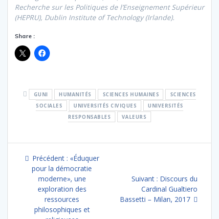
Recherche sur les Politiques de l’Enseignement Supérieur
(HEPRU), Dublin Institute of Technology (Irlande).
Share :
GUNI
HUMANITÉS
SCIENCES HUMAINES
SCIENCES
SOCIALES
UNIVERSITÉS CIVIQUES
UNIVERSITÉS
RESPONSABLES
VALEURS
Navigation
Article
Précédent :
«Éduquer
de
précédent
pour la démocratie
:
Article
moderne», une
Suivant :
Discours du
l’article
suivant
exploration des
Cardinal Gualtiero
:
ressources
Bassetti – Milan, 2017
philosophiques et